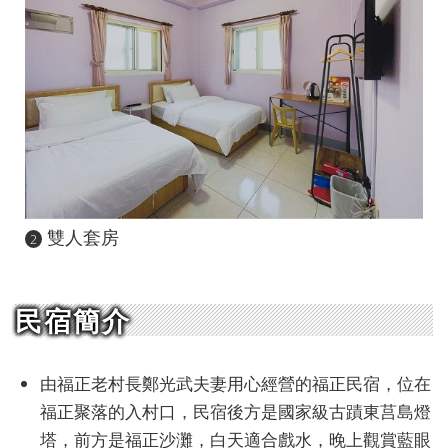
雙人套房
2
民宿簡介
由福正老村長鄭光武夫妻用心經營的福正民宿，位在
福正聚落的入村口，民宿後方是國家級古蹟東莒島燈
塔，前方是福正沙灘，白天適合戲水，晚上觀賞藍眼