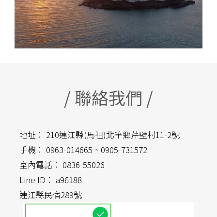
/ 聯絡我們 /
地址： 210連江縣(馬祖)北竿鄉芹壁村11-2號
手機： 0963-014665、0905-731572
室內電話： 0836-55026
Line ID： a96188
連江縣民宿289號