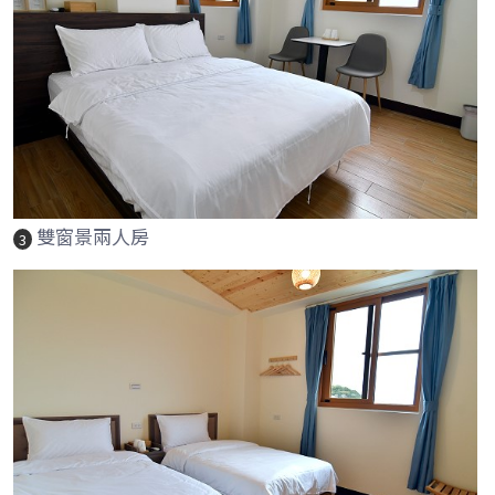
雙窗景兩人房
3