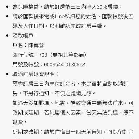
為保障權益，請於訂房後三日內匯入30%房價。
請於匯款後來電或Line私訊您的姓名、匯款帳號後五
碼及入住日期，以利確認完成訂房手續。
滙款帳戶：
戶名：陳傳鶯
銀行代號：700（馬祖北竿郵局）
局號及帳號：0003544-0130618
取消訂房退費說明：
預約訂房三日內未付訂金者，本民宿將自動取消訂
房，不另行通知，不便之處請見諒。
如遇天災如颱風、地震，導致交通中斷無法前來，可
改期或延期。若純屬個人因素，當天無法到達，恕不
退費。
延期或改期：請於住宿日十四天前告知，將保留訂金