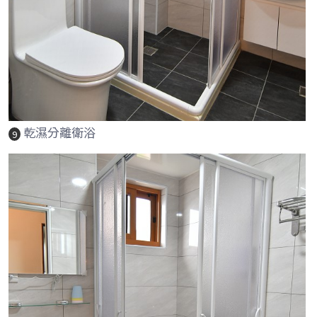
乾濕分離衛浴
9