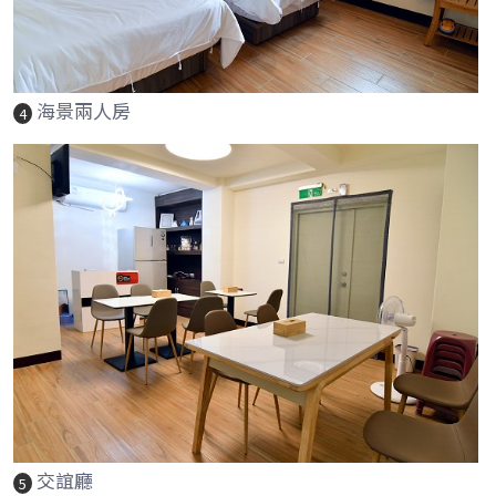
海景兩人房
4
交誼廳
5