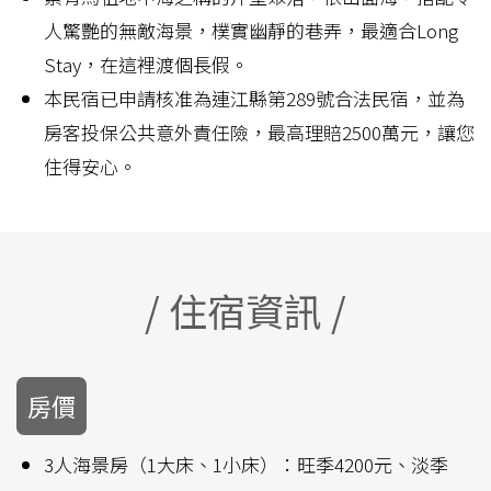
人驚艷的無敵海景，樸實幽靜的巷弄，最適合Long
Stay，在這裡渡個長假。
本民宿已申請核准為連江縣第289號合法民宿，並為
房客投保公共意外責任險，最高理賠2500萬元，讓您
住得安心。
/ 住宿資訊 /
房價
3人海景房（1大床、1小床）：旺季4200元、淡季