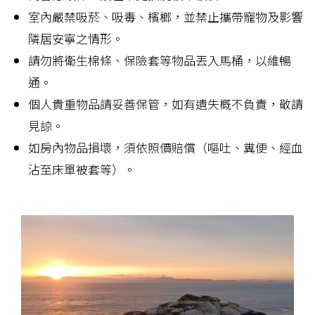
室內嚴禁吸菸、吸毒、檳榔，並禁止攜帶寵物及影響
隣居安寧之情形。
請勿將衛生棉條、保險套等物品丟入馬桶，以維暢
通。
個人貴重物品請妥善保管，如有遺失概不負責，敬請
見諒。
如房內物品損壞，須依照價賠償（嘔吐、糞便、經血
沾至床單被套等）。