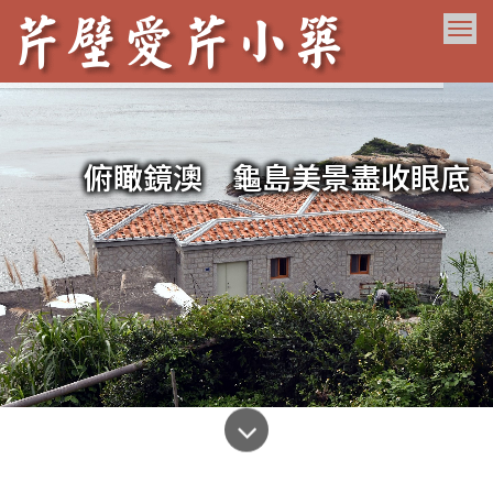
Tog
nav
俯瞰鏡澳 龜島美景盡收眼底