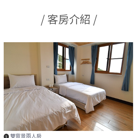
/ 客房介紹 /
雙窗景兩人房
1