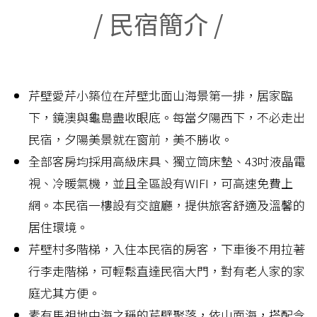
/ 民宿簡介 /
芹壁愛芹小築位在芹壁北面山海景第一排，居家臨
下，鏡澳與龜島盡收眼底。每當夕陽西下，不必走出
民宿，夕陽美景就在窗前，美不勝收。
全部客房均採用高級床具、獨立筒床墊、43吋液晶電
視、冷暖氣機，並且全區設有WIFI，可高速免費上
網。本民宿一樓設有交誼廳，提供旅客舒適及溫馨的
居住環境。
芹壁村多階梯，入住本民宿的房客，下車後不用拉著
行李走階梯，可輕鬆直達民宿大門，對有老人家的家
庭尤其方便。
素有馬祖地中海之稱的芹壁聚落，依山面海，搭配令